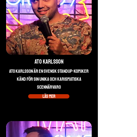
Ato Karlsson
Ato Karlsson är en svensk standup-komiker
känd för sin unika och karismatiska
scennärvaro
Läs mer