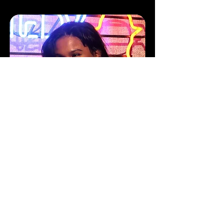
Shanthi Rydwall Menon
Shanthi Rydwall Menon är en svensk komiker
och skådespelare känd från TV4 Parlamentet
Mumbo Jumbo osv