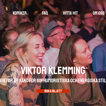
Komiker
FAQ
Hitta hit
Om oss
Viktor Klemming
Viktor är känd för sin humoristiska och energiska sti
BOKA BILJETT