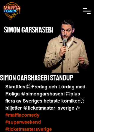
Simon Garshasebi Standup
Skrattfest💥Fredag och Lördag med 
Roliga @simongarshasebi 💥plus 
flera av Sveriges hetaste komiker💥
biljetter @ticketmaster_sverige 🎉 
#maffiacomedy
#superweekend
#ticketmastersverige