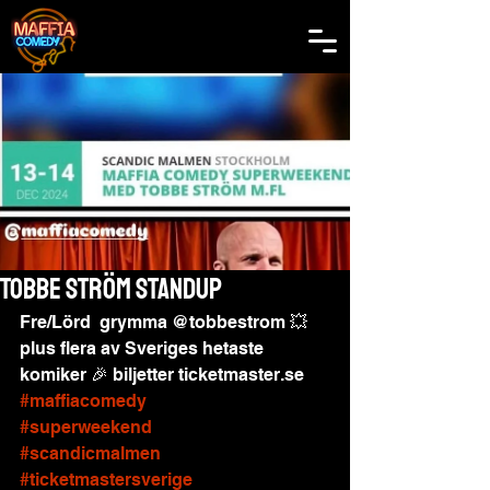
Tobbe Ström Standup
Fre/Lörd  grymma @tobbestrom 💥 
plus flera av Sveriges hetaste 
komiker 🎉 biljetter ticketmaster.se  
#maffiacomedy
#superweekend
#scandicmalmen
#ticketmastersverige